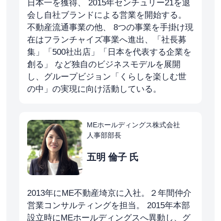
日本一を獲得、 2015年センチュリー21を退
会し自社ブランドによる営業を開始する。
不動産流通事業の他、 8つの事業を手掛け現
在はフランチャイズ事業へ進出、「社長募
集」「500社出店」「日本を代表する企業を
創る」 など独自のビジネスモデルを展開
し、グループビジョン「くらしを楽しむ世
の中」の実現に向け活動している。
MEホールディングス株式会社
人事部部長
五明 倫子 氏
2013年にME不動産埼京に入社。２年間仲介
営業コンサルティングを担当。 2015年本部
設立時にMEホールディングスへ異動し、グ