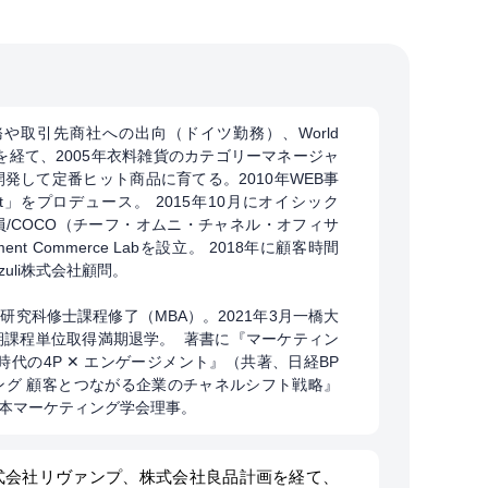
務や取引先商社への出向（ドイツ勤務）、World
を経て、2005年衣料雑貨のカテゴリーマネージャ
発して定番ヒット商品に育てる。2010年WEB事
ort」をプロデュース。 2015年10月にオイシック
/COCO（チーフ・オムニ・チャネル・オフィサ
ent Commerce Labを設立。 2018年に顧客時間
zuli株式会社顧問。
学研究科修士課程修了（MBA）。2021年3月一橋大
期課程単位取得満期退学。 著書に『マーケティン
代の4P ✕ エンゲージメント』（共著、日経BP
ング 顧客とつながる企業のチャネルシフト戦略』
日本マーケティング学会理事。
式会社リヴァンプ、株式会社良品計画を経て、