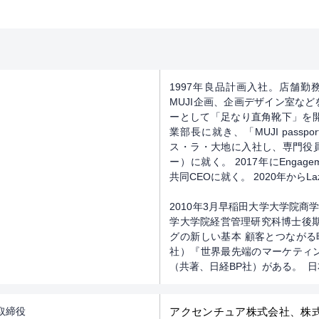
1997年良品計画入社。店舗勤
MUJI企画、企画デザイン室など
ーとして「足なり直角靴下」を開
業部長に就き、「MUJI passp
ス・ラ・大地に入社し、専門役員
ー）に就く。 2017年にEngagem
共同CEOに就く。 2020年からLa
2010年3月早稲田大学大学院商
学大学院経営管理研究科博士後
グの新しい基本 顧客とつながる時
社）『世界最先端のマーケティ
（共著、日経BP社）がある。 
取締役
アクセンチュア株式会社、株