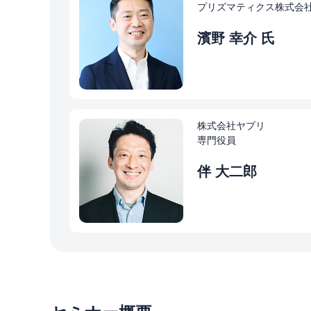
プリズマティクス株式会社
濱野 幸介 氏
株式会社ヤプリ
専門役員
伴 大二郎